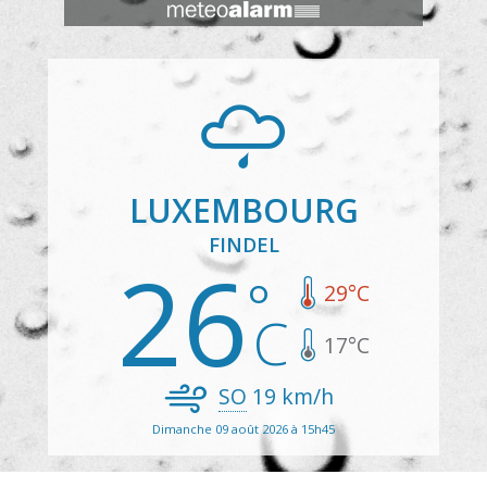
LUXEMBOURG
FINDEL
26
29
°C
17
°C
SO
19
km/h
Dimanche 09 août 2026 à 15h45