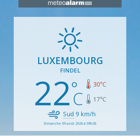
LUXEMBOURG
FINDEL
22
30
°C
17
°C
Sud
9
km/h
Dimanche 09 août 2026 à 09h36