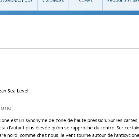
O AÉRONAUTIQUE
VIGILANCES
CLIMAT
PRODUITS ET SE
ean
S
ea
L
evel
lone
clone est un synonyme de zone de haute pression. Sur les cartes
est d’autant plus élevée qu’on se rapproche du centre. Sur certai
ère nord, comme chez nous, le vent tourne autour de l’anticyclone