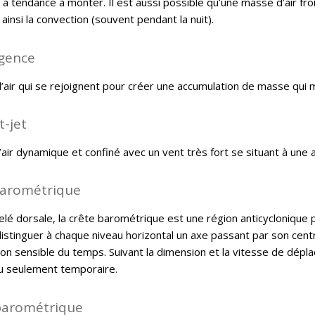
l a tendance à monter. Il est aussi possible qu’une masse d’air fr
insi la convection (souvent pendant la nuit).
gence
d’air qui se rejoignent pour créer une accumulation de masse qui
-jet
air dynamique et confiné avec un vent très fort se situant à une a
barométrique
elé dorsale, la crête barométrique est une région anticyclonique
distinguer à chaque niveau horizontal un axe passant par son cen
ion sensible du temps. Suivant la dimension et la vitesse de dépl
u seulement temporaire.
barométrique