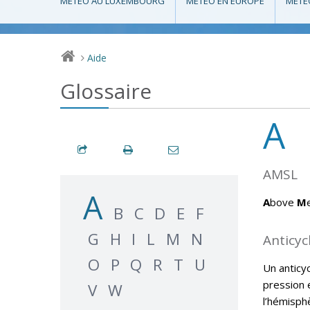
MÉTÉO AU LUXEMBOURG
MÉTÉO EN EUROPE
MÉTÉ
Aide
>
Glossaire
A
AMSL
A
A
bove
M
B
C
D
E
F
G
H
I
L
M
N
Anticyc
O
P
Q
R
T
U
Un anticy
pression 
V
W
l’hémisph