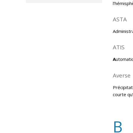
l’hémisphè
ASTA
Administra
ATIS
A
utomati
Averse
Précipitat
courte qu
B