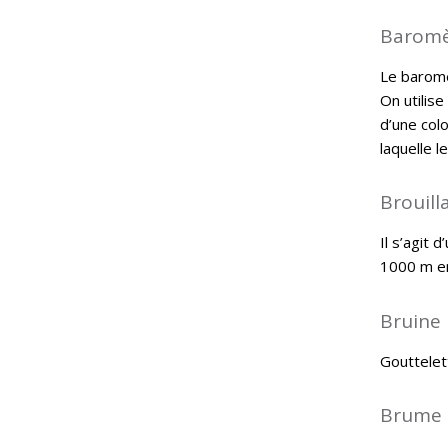
Baromè
Le baromè
On utilise
d’une col
laquelle le
Brouill
Il s’agit 
1000 m en
Bruine
Gouttelet
Brume