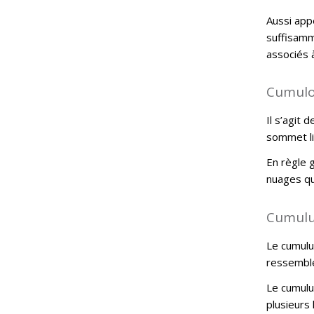
Aussi app
suffisamm
associés 
Cumul
Il s’agit
sommet li
En règle 
nuages qu
Cumul
Le cumulus
ressemble
Le cumulus
plusieurs 