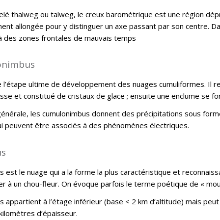
elé thalweg ou talweg, le creux barométrique est une région dépr
ent allongée pour y distinguer un axe passant par son centre. D
à des zones frontales de mauvais temps
onimbus
 de l’étape ultime de développement des nuages cumuliformes. Il 
sse et constitué de cristaux de glace ; ensuite une enclume se 
générale, les cumulonimbus donnent des précipitations sous form
i peuvent être associés à des phénomènes électriques.
us
 est le nuage qui a la forme la plus caractéristique et reconnaiss
r à un chou-fleur. On évoque parfois le terme poétique de « mo
 appartient à l’étage inférieur (base < 2 km d’altitude) mais peut
kilomètres d’épaisseur.