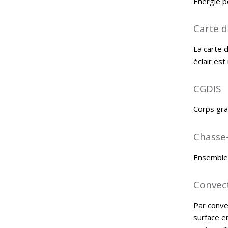
Energie po
Carte d
La carte d
éclair es
CGDIS
Corps gra
Chasse
Ensemble 
Convec
Par convec
surface e