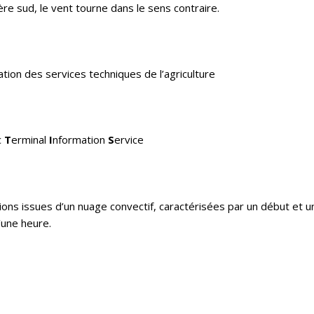
re sud, le vent tourne dans le sens contraire.
tion des services techniques de l’agriculture
c
T
erminal
I
nformation
S
ervice
ions issues d’un nuage convectif, caractérisées par un début et u
’une heure.