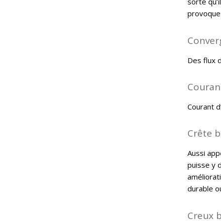
sorte qu’i
provoque a
Conver
Des flux 
Courant
Courant d’
Crête 
Aussi app
puisse y 
améliorat
durable o
Creux 