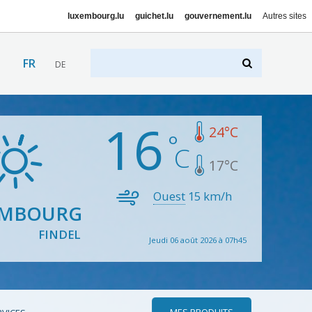
luxembourg.lu
guichet.lu
gouvernement.lu
Autres sites
FR
DE
16
24
°C
17
°C
Ouest
15
km/h
EMBOURG
FINDEL
Jeudi 06 août 2026 à 07h45
MES PRODUITS