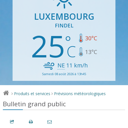
LUXEMBOURG
FINDEL
25
30
°C
13
°C
NE
11
km/h
Samedi 08 août 2026 à 13h45
Produits et services
Prévisions météorologiques
>
>
Bulletin grand public