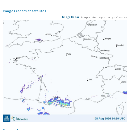
Images radars et satellites
Image Radar
Images Infrarouges
Images Visuelles