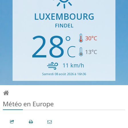
LUXEMBOURG
FINDEL
28
30
°C
13
°C
11
km/h
Samedi 08 août 2026 à 16h36
Météo en Europe