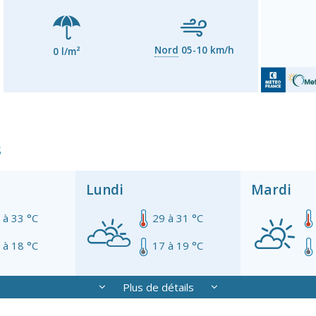
Nord
05-10 km/h
0 l/m²
s
Lundi
Mardi
 à 33 °C
29 à 31 °C
 à 18 °C
17 à 19 °C
Plus de détails