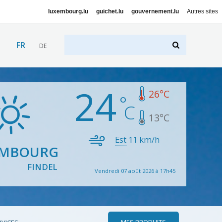
luxembourg.lu
guichet.lu
gouvernement.lu
Autres sites
FR
DE
24
26
°C
13
°C
Est
11
km/h
EMBOURG
FINDEL
Vendredi 07 août 2026 à 17h45
MES PRODUITS