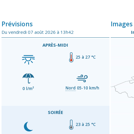
Prévisions
Images 
Du vendredi 07 août 2026 à 13h42
I
APRÈS-MIDI
25 à 27 °C
Nord
05-10 km/h
0 l/m²
SOIRÉE
23 à 25 °C