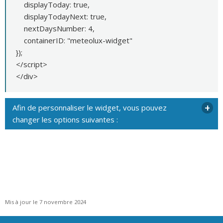
displayToday: true,
displayTodayNext: true,
nextDaysNumber: 4,
containerID: "meteolux-widget"
});
</script>
</div>
Afin de personnaliser le widget, vous pouvez
changer les options suivantes :
Mis à jour le 7 novembre 2024