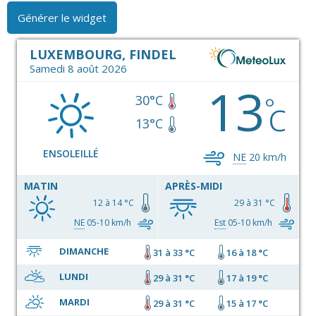
LUXEMBOURG, FINDEL
Samedi 8 août 2026
13
c
°
30°C
13°C
ENSOLEILLÉ
NE
20 km/h
MATIN
APRÈS-MIDI
12 à 14 °C
29 à 31 °C
NE
05-10 km/h
Est
05-10 km/h
DIMANCHE
31 à 33 °C
16 à 18 °C
LUNDI
29 à 31 °C
17 à 19 °C
MARDI
29 à 31 °C
15 à 17 °C