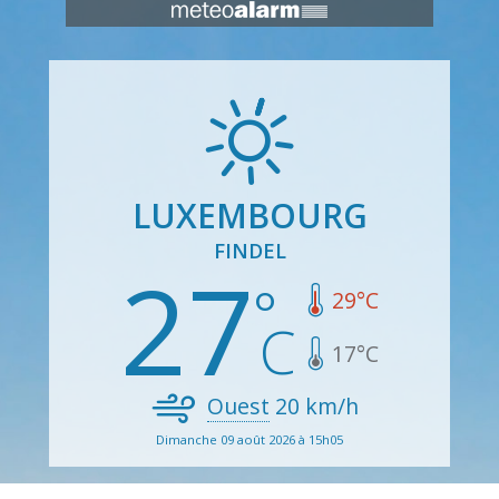
LUXEMBOURG
FINDEL
27
29
°C
17
°C
Ouest
20
km/h
Dimanche 09 août 2026 à 15h05