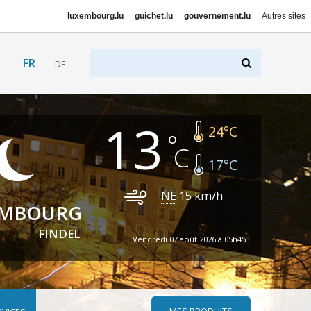
luxembourg.lu
guichet.lu
gouvernement.lu
Autres sites
FR
DE
13
24
°C
17
°C
NE
15
km/h
EMBOURG
FINDEL
Vendredi 07 août 2026 à 05h45
MES PRODUITS