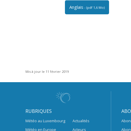
Anglais
- (pdf 1,6 Mo)
Mis à jour le 11 février 2019
RUBRIQUES
ABO
Météo au Luxembourg
Actualités
Abon
Météo en Europe
Acteurs
Abon