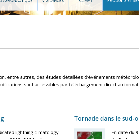
O AÉRONAUTIQUE
VIGILANCES
CLIMAT
PRODUITS ET SE
ion, entre autres, des études détaillées d’événements météoro
blications sont accessibles par téléchargement direct au format
rg
Tornade dans le sud-
icated lightning climatology
En date du 9