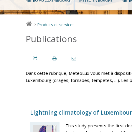
MÉTÉO AU LUXEMBOURG
MÉTÉO EN EUROPE
MÉTÉ
Produits et services
>
Publications
Dans cette rubrique, MeteoLux vous met à disposit
Luxembourg (orages, tornades, tempêtes, …). Les pu
Lightning climatology of Luxembou
This study presents the first ded