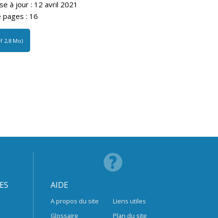
e à jour : 12 avril 2021
pages : 16
df 2,8 Mo)
ES
AIDE
A propos du site
Liens utiles
Glossaire
Plan du site