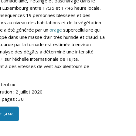
 Lamadelaine, Pétange et Bascharage dans le
 Luxembourg entre 17:35 et 17:45 heure locale,
onséquences 19 personnes blessées et des
rs au niveau des habitations et de la végétation.
e a été générée par un
orage
supercellulaire qui
ppé dans une masse d’air très humide et chaud. La
courue par la tornade est estimée à environ
nalyse des dégâts a déterminé une intensité
 sur l’échelle internationale de Fujita,
t à des vitesses de vent aux alentours de
eteoLux
tion : 2 juillet 2020
pages : 30
df 6,4 Mo)