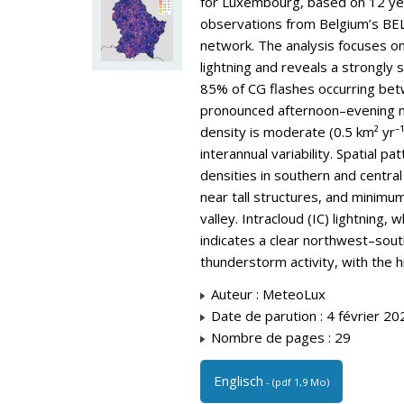
for Luxembourg, based on 12 ye
observations from Belgium’s BEL
network. The analysis focuses o
lightning and reveals a strongly s
85% of CG flashes occurring be
pronounced afternoon–evening 
density is moderate (0.5 km² yr⁻
interannual variability. Spatial p
densities in southern and centra
near tall structures, and minimu
valley. Intracloud (IC) lightning, 
indicates a clear northwest–sout
thunderstorm activity, with the h
Auteur : MeteoLux
Date de parution : 4 février 20
Nombre de pages : 29
Englisch
- (pdf 1,9 Mo)