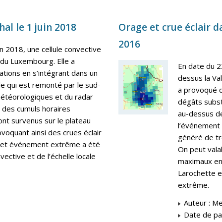
al le 1 juin 2018
Orage et crue éclair dan
2016
in 2018, une cellule convective
t du Luxembourg. Elle a
En date du 22
ations en s’intégrant dans un
dessus la Val
e qui est remonté par le sud-
a provoqué de
étéorologiques et du radar
dégâts subst
e des cumuls horaires
au-dessus de 
nt survenus sur le plateau
l’événement 
voquant ainsi des crues éclair
généré de trè
de cet événement extrême a été
On peut val
vective et de l’échelle locale
maximaux ent
Larochette 
extrême.
Auteur : M
Date de par