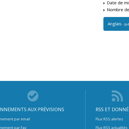
Date de mis
Nombre de 
Anglais
- (p
NNEMENTS AUX PRÉVISIONS
RSS ET DONNÉ
nement par email
Flux RSS alertes
nement par Fax
Flux RSS actualités