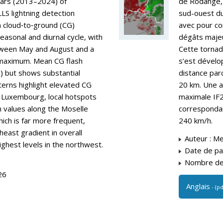
ars (2013–2024) of
de Rodange,
LS lightning detection
sud-ouest du
n cloud‑to‑ground (CG)
avec pour c
easonal and diurnal cycle, with
dégâts majeu
tween May and August and a
Cette tornad
maximum. Mean CG flash
s’est dévelo
¹) but shows substantial
distance par
atterns highlight elevated CG
20 km. Une a
l Luxembourg, local hotspots
maximale IF2+
m values along the Moselle
correspondan
which is far more frequent,
240 km/h.
heast gradient in overall
Auteur : M
ighest levels in the northwest.
Date de paru
Nombre de 
26
Anglais
- (p