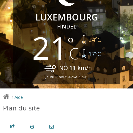
LUXEMBOURG
FINDEL
21
24
°C
17
°C
NO
11
km/h
Jeudi 06 août 2026 à 21h05
Aide
>
Plan du site