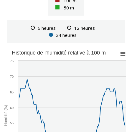
100 m
50 m
6 heures
12 heures
24 heures
Historique de l'humidité relative à 100 m
75
70
65
Humidité (%)
60
55