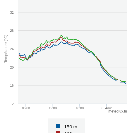
32
28
Température (°C)
24
20
16
12
06:00
12:00
18:00
6. Aout
meteolux.lu
150 m