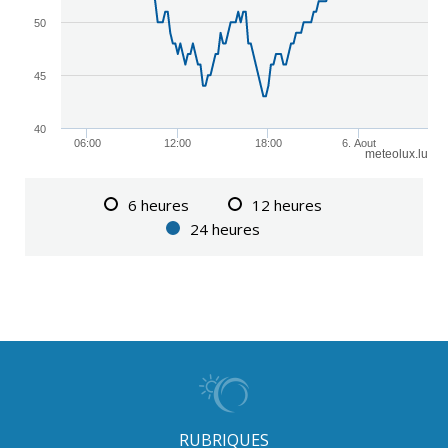
50
45
40
06:00
12:00
18:00
6. Aout
meteolux.lu
6 heures
12 heures
24 heures
RUBRIQUES