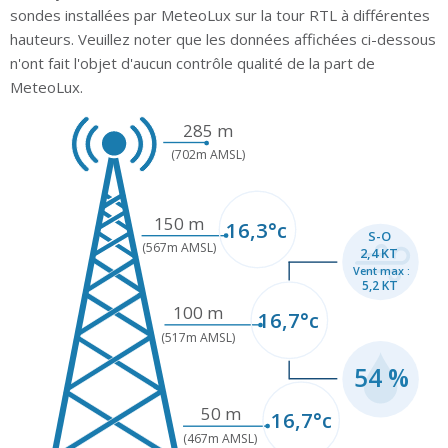
sondes installées par MeteoLux sur la tour RTL à différentes
hauteurs. Veuillez noter que les données affichées ci-dessous
n'ont fait l'objet d'aucun contrôle qualité de la part de
MeteoLux.
285 m
(702m AMSL)
150 m
16,3°c
S-O
(567m AMSL)
2,4 KT
Vent max :
5,2 KT
100 m
16,7°c
(517m AMSL)
54 %
50 m
16,7°c
(467m AMSL)