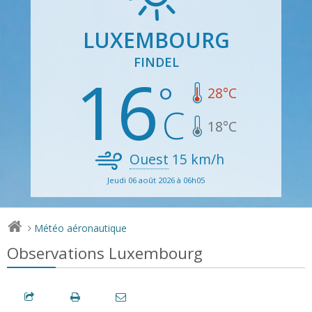
LUXEMBOURG
FINDEL
16
28
°C
18
°C
Ouest
15
km/h
Jeudi 06 août 2026 à 06h05
Météo aéronautique
>
Observations Luxembourg