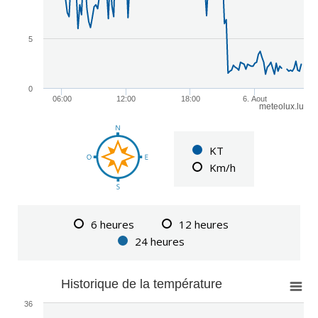
5
0
06:00
12:00
18:00
6. Aout
meteolux.lu
KT
Km/h
6 heures
12 heures
24 heures
Historique de la température
36