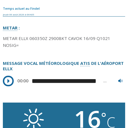
Temps actuel au Findel
Jeudi 06 août 2026 à 06h05
METAR
:
METAR ELLX 060350Z 29008KT CAVOK 16/09 Q1021
NOSIG=
MESSAGE VOCAL MÉTÉOROLOGIQUE
ATIS
DE L'AÉROPORT
ELLX
00:00
…
16
°
C