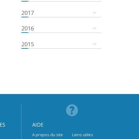
2017
2016
2015
ES
AIDE
A propos du site
Liens utiles