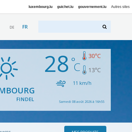
luxembourg.lu
guichet.lu
gouvernement.lu
Autres sites
FR
DE
28
30
°C
13
°C
11
km/h
EMBOURG
FINDEL
Samedi 08 août 2026 à 16h55
MES PRODUITS