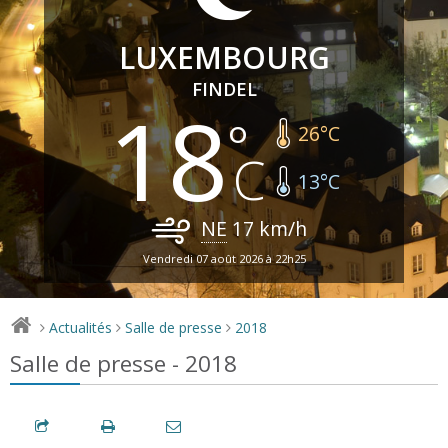
LUXEMBOURG
FINDEL
18
26
°C
13
°C
NE
17
km/h
Vendredi 07 août 2026 à 22h25
Actualités
Salle de presse
2018
>
>
>
Salle de presse - 2018