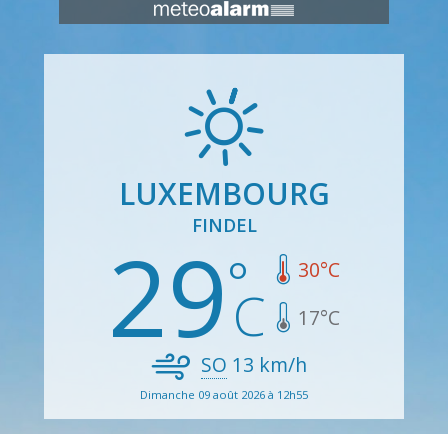
LUXEMBOURG
FINDEL
29
30
°C
17
°C
SO
13
km/h
Dimanche 09 août 2026 à 12h55