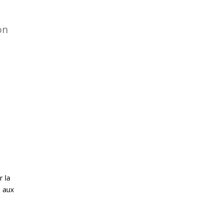
on
r la
s aux