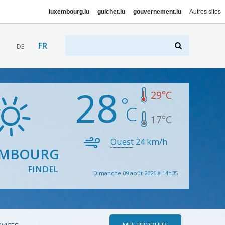
luxembourg.lu
guichet.lu
gouvernement.lu
Autres sites
FR
DE
28
29
°C
17
°C
Ouest
24
km/h
EMBOURG
FINDEL
Dimanche 09 août 2026 à 14h35
MES PRODUITS