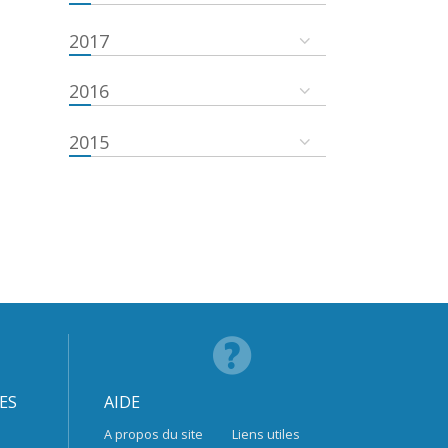
2017
2016
2015
ES
AIDE
A propos du site
Liens utiles