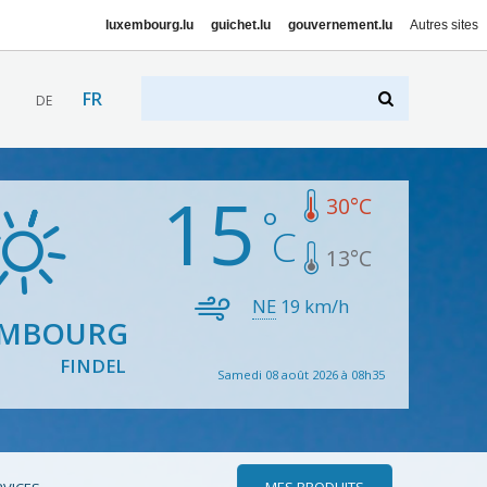
luxembourg.lu
guichet.lu
gouvernement.lu
Autres sites
FR
DE
15
30
°C
13
°C
NE
19
km/h
EMBOURG
FINDEL
Samedi 08 août 2026 à 08h35
MES PRODUITS