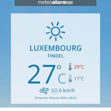
LUXEMBOURG
FINDEL
27
29
°C
17
°C
SO
6
km/h
Dimanche 09 août 2026 à 18h35