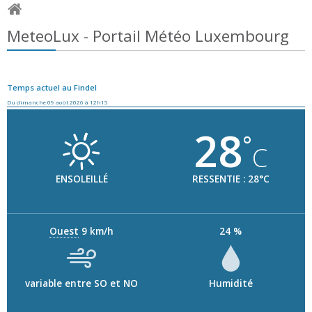
MeteoLux - Portail Météo Luxembourg
Temps actuel au Findel
Du dimanche 09 août 2026 à 12h15
28
°
C
ENSOLEILLÉ
RESSENTIE : 28°C
Ouest
9 km/h
24 %
variable entre SO et NO
Humidité