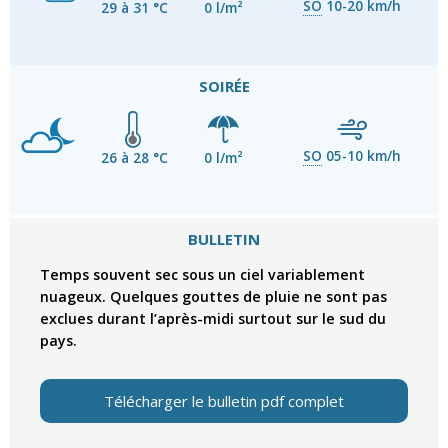
SO
10-20 km/h
29 à 31 °C
0 l/m²
SOIRÉE
SO
05-10 km/h
26 à 28 °C
0 l/m²
BULLETIN
Temps souvent sec sous un ciel variablement
nuageux. Quelques gouttes de pluie ne sont pas
exclues durant l’après-midi surtout sur le sud du
pays.
Télécharger le bulletin pdf complet