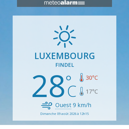
LUXEMBOURG
FINDEL
28
30
°C
17
°C
Ouest
9
km/h
Dimanche 09 août 2026 à 12h15