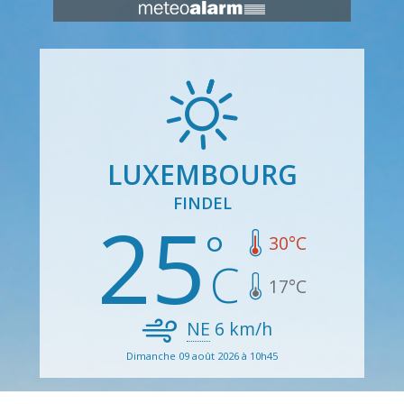
LUXEMBOURG
FINDEL
25
30
°C
17
°C
NE
6
km/h
Dimanche 09 août 2026 à 10h45