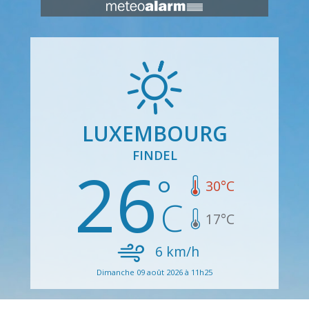
LUXEMBOURG
FINDEL
26
30
°C
17
°C
6
km/h
Dimanche 09 août 2026 à 11h25