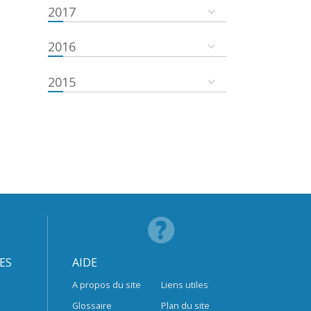
2017
2016
2015
ES
AIDE
A propos du site
Liens utiles
Glossaire
Plan du site