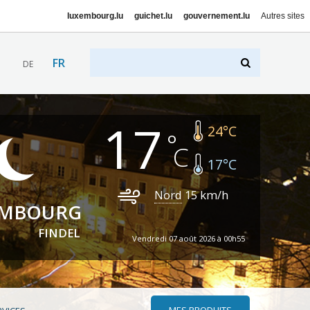
luxembourg.lu
guichet.lu
gouvernement.lu
Autres sites
FR
DE
17
24
°C
17
°C
Nord
15
km/h
EMBOURG
FINDEL
Vendredi 07 août 2026 à 00h55
MES PRODUITS