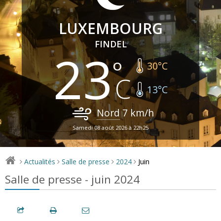
LUXEMBOURG
FINDEL
23
30
°C
13
°C
Nord
7
km/h
Samedi 08 août 2026 à 22h25
Juin
Actualités
Salle de presse
2024
>
>
>
>
Salle de presse - juin 2024