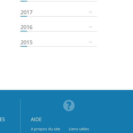
2017
2016
2015
ES
AIDE
A propos du site
Liens utiles