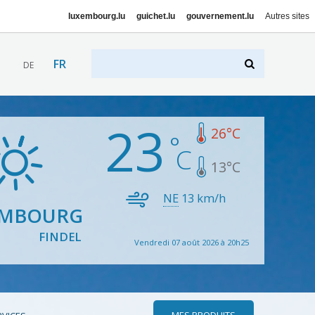
luxembourg.lu
guichet.lu
gouvernement.lu
Autres sites
FR
DE
23
26
°C
13
°C
NE
13
km/h
EMBOURG
FINDEL
Vendredi 07 août 2026 à 20h25
MES PRODUITS