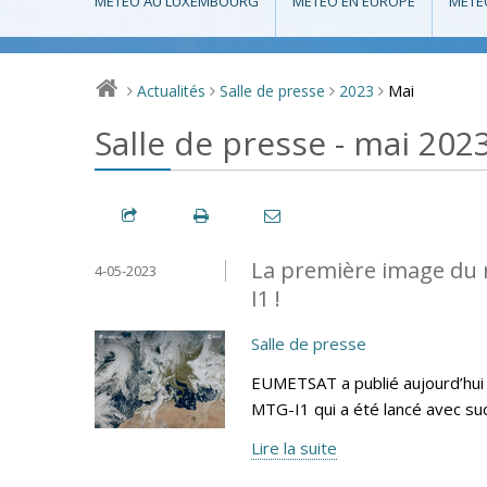
MÉTÉO AU LUXEMBOURG
MÉTÉO EN EUROPE
MÉTÉ
Mai
Actualités
Salle de presse
2023
>
>
>
>
Salle de presse - mai 202
La première image du 
4-05-2023
I1 !
Salle de presse
EUMETSAT a publié aujourd’hui 
MTG-I1 qui a été lancé avec su
Lire la suite