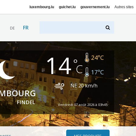
luxembourg.lu
guichet.lu
gouvernement.lu
Autres sites
FR
DE
14
24
°C
17
°C
NE
20
km/h
EMBOURG
FINDEL
Vendredi 07 août 2026 à 03h45
MES PRODUITS