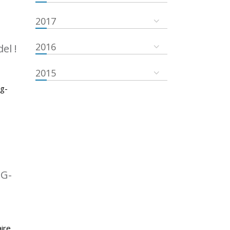
2017
2016
el !
2015
rg-
TG-
ire