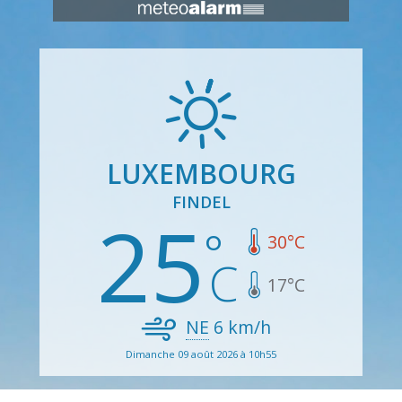
LUXEMBOURG
FINDEL
25
30
°C
17
°C
NE
6
km/h
Dimanche 09 août 2026 à 10h55