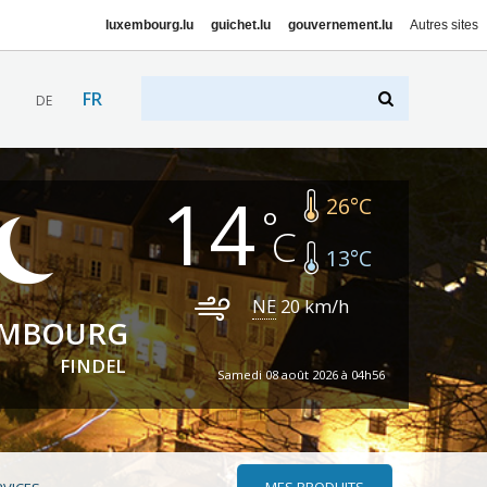
luxembourg.lu
guichet.lu
gouvernement.lu
Autres sites
FR
DE
14
26
°C
13
°C
NE
20
km/h
EMBOURG
FINDEL
Samedi 08 août 2026 à 04h56
MES PRODUITS