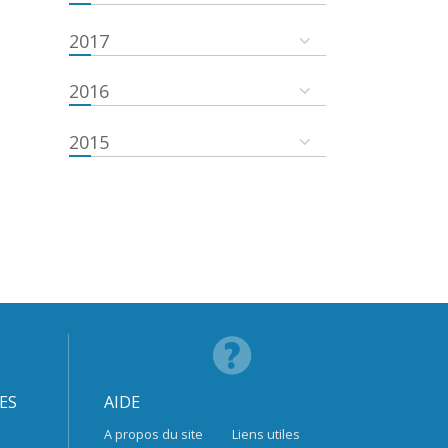
2017
2016
2015
ES
AIDE
A propos du site
Liens utiles