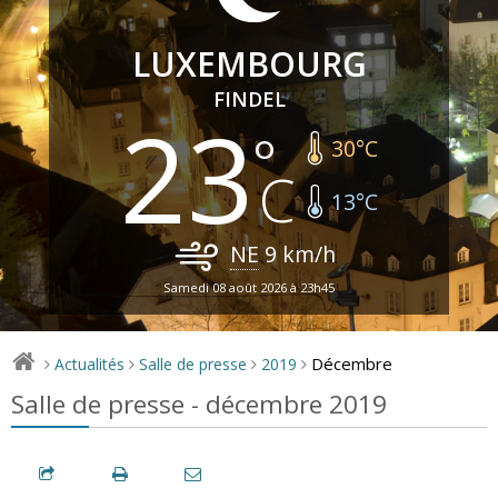
LUXEMBOURG
FINDEL
23
30
°C
13
°C
NE
9
km/h
Samedi 08 août 2026 à 23h45
Décembre
Actualités
Salle de presse
2019
>
>
>
>
Salle de presse - décembre 2019