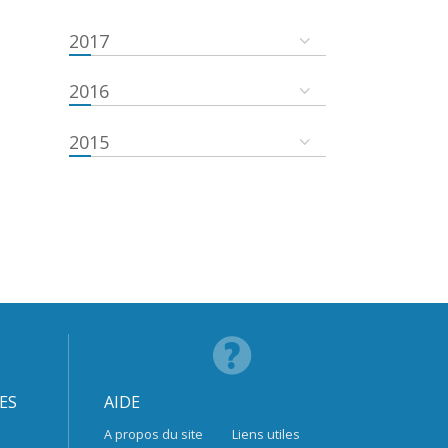
2017
2016
2015
ES
AIDE
A propos du site
Liens utiles