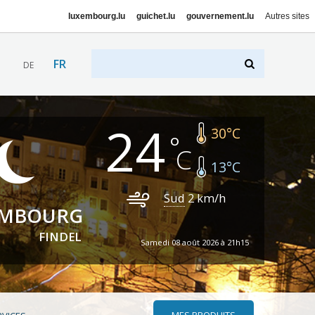
luxembourg.lu
guichet.lu
gouvernement.lu
Autres sites
FR
DE
24
30
°C
13
°C
Sud
2
km/h
EMBOURG
FINDEL
Samedi 08 août 2026 à 21h15
MES PRODUITS