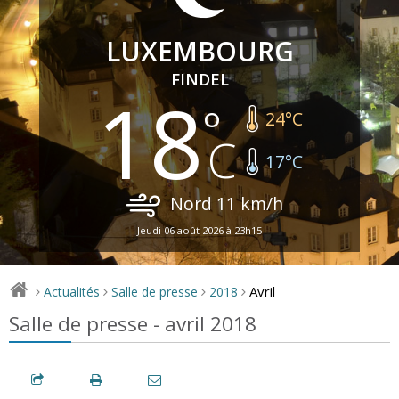
LUXEMBOURG
FINDEL
18
24
°C
17
°C
Nord
11
km/h
Jeudi 06 août 2026 à 23h15
Avril
Actualités
Salle de presse
2018
>
>
>
>
Salle de presse - avril 2018