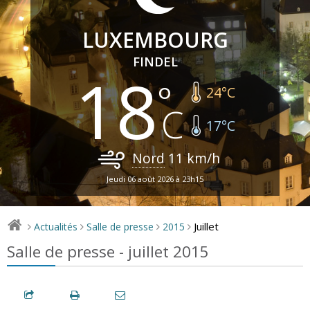
LUXEMBOURG
FINDEL
18
24
°C
17
°C
Nord
11
km/h
Jeudi 06 août 2026 à 23h15
Juillet
Actualités
Salle de presse
2015
>
>
>
>
Salle de presse - juillet 2015