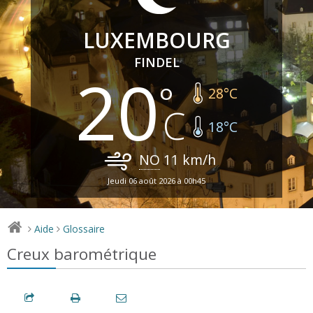
LUXEMBOURG
FINDEL
20
28
°C
18
°C
NO
11
km/h
Jeudi 06 août 2026 à 00h45
Aide
Glossaire
>
>
Creux barométrique