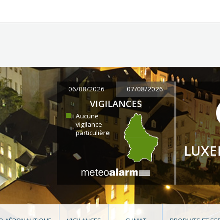
06/08/2026
07/08/2026
VIGILANCES
Aucune
vigilance
particulière
LUX