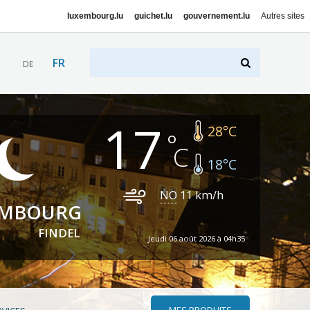
luxembourg.lu
guichet.lu
gouvernement.lu
Autres sites
FR
DE
17
28
°C
18
°C
NO
11
km/h
EMBOURG
FINDEL
Jeudi 06 août 2026 à 04h35
MES PRODUITS