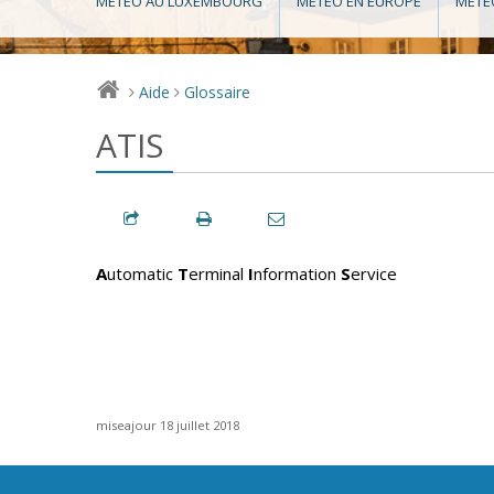
MÉTÉO AU LUXEMBOURG
MÉTÉO EN EUROPE
MÉTÉ
Aide
Glossaire
>
>
ATIS
A
utomatic
T
erminal
I
nformation
S
ervice
miseajour 18 juillet 2018