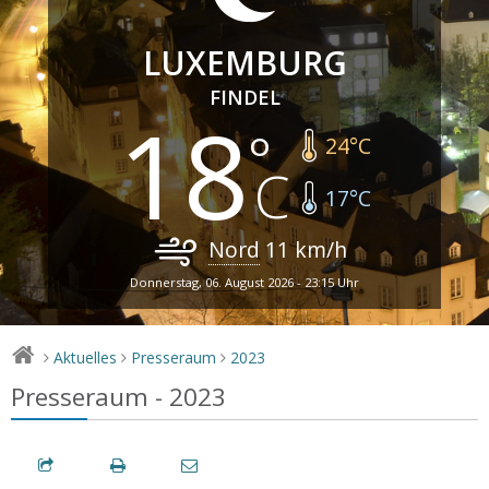
LUXEMBURG
FINDEL
18
24
°C
17
°C
Nord
11
km/h
Donnerstag, 06. August 2026 - 23:15 Uhr
Aktuelles
Presseraum
2023
>
>
>
Presseraum - 2023