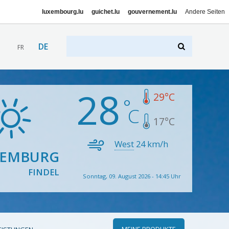
luxembourg.lu
guichet.lu
gouvernement.lu
Andere Seiten
DE
FR
28
29
°C
17
°C
West
24
km/h
XEMBURG
FINDEL
Sonntag, 09. August 2026 - 14:45 Uhr
MEINE PRODUKTE