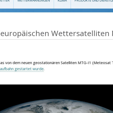
ETTER
WETTERWARNUNGEN
KLIMA
PRODUKTE UND DIENSTL
 europäischen Wettersatelliten 
 das von dem neuen geostationären Satelliten MTG-I1 (Meteosat
laufbahn gestartet wurde
.