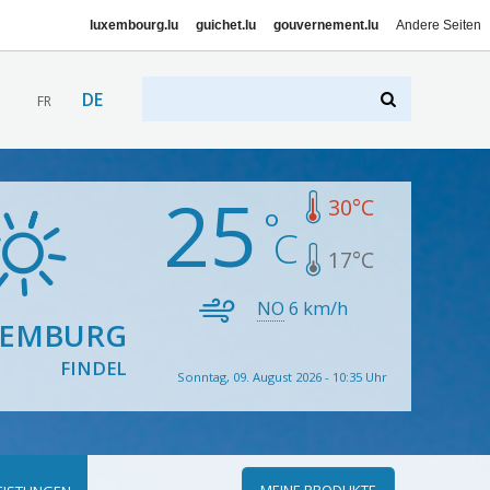
luxembourg.lu
guichet.lu
gouvernement.lu
Andere Seiten
DE
FR
25
30
°C
17
°C
NO
6
km/h
XEMBURG
FINDEL
Sonntag, 09. August 2026 - 10:35 Uhr
MEINE PRODUKTE