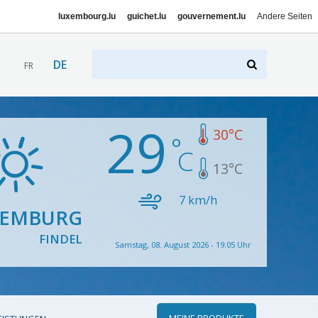
luxembourg.lu
guichet.lu
gouvernement.lu
Andere Seiten
DE
FR
29
30
°C
13
°C
7
km/h
XEMBURG
FINDEL
Samstag, 08. August 2026 - 19:05 Uhr
MEINE PRODUKTE