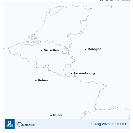
Radar
Infrarot
Visuell