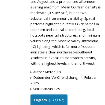
and August and a pronounced afternoon–
evening maximum. Mean CG flash density is
moderate (0.5 km² yr⁻¹) but shows
substantial interannual variability. Spatial
patterns highlight elevated CG densities in
southern and central Luxembourg, local
hotspots near tall structures, and minimum
values along the Moselle valley. Intracloud
(IC) lightning, which is far more frequent,
indicates a clear northwest–southeast
gradient in overall thunderstorm activity,
with the highest levels in the northwest.
Autor : MeteoLux
Datum der Veröffentlichung : 4. Februar
2026
Seitenanzahl : 29
Englisch
- (pdf 1,9 MB)