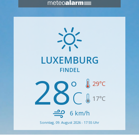
LUXEMBURG
FINDEL
28
29
°C
17
°C
6
km/h
Sonntag, 09. August 2026 - 17:55 Uhr