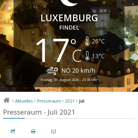
LUXEMBURG
FINDEL
17
26
°C
13
°C
NO
20
km/h
Freitag, 07. August 2026 - 23:35 Uhr
Juli
Aktuelles
Presseraum
2021
>
>
>
>
Presseraum - Juli 2021