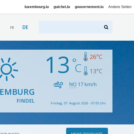
luxembourg.lu
guichet.lu
gouvernement.lu
Andere Seiten
DE
FR
13
26
°C
13
°C
NO
17
km/h
XEMBURG
FINDEL
Freitag, 07. August 2026 - 07:05 Uhr
MEINE PRODUKTE