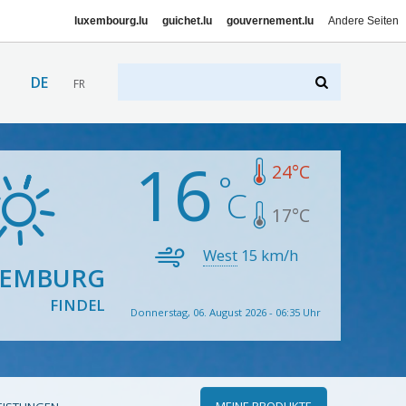
luxembourg.lu
guichet.lu
gouvernement.lu
Andere Seiten
DE
FR
16
24
°C
17
°C
West
15
km/h
XEMBURG
FINDEL
Donnerstag, 06. August 2026 - 06:35 Uhr
MEINE PRODUKTE