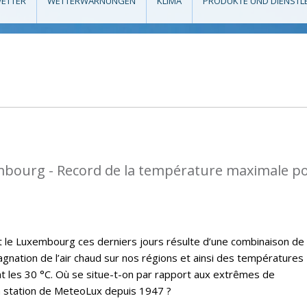
ETTER
WETTERWARNUNGEN
KLIMA
PRODUKTE UND DIENSTL
mbourg - Record de la température maximale p
t le Luxembourg ces derniers jours résulte d’une combinaison de
gnation de l’air chaud sur nos régions et ainsi des températures
 les 30 °C. Où se situe-t-on par rapport aux extrêmes de
a station de MeteoLux depuis 1947 ?