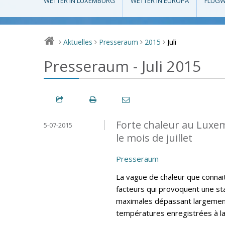
WETTER IN LUXEMBURG
WETTER IN EUROPA
FLUGW
Juli
Aktuelles
Presseraum
2015
>
>
>
>
Presseraum - Juli 2015
Forte chaleur au Luxe
5-07-2015
le mois de juillet
Presseraum
La vague de chaleur que connai
facteurs qui provoquent une sta
maximales dépassant largement
températures enregistrées à l