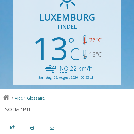
LUXEMBURG
FINDEL
13
26
°C
13
°C
NO
22
km/h
Samstag, 08. August 2026 - 05:55 Uhr
Aide
Glossaire
>
>
Isobaren