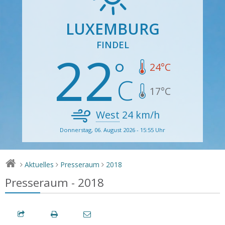
LUXEMBURG
FINDEL
22
24
°C
17
°C
West
24
km/h
Donnerstag, 06. August 2026 - 15:55 Uhr
Aktuelles
Presseraum
2018
>
>
>
Presseraum - 2018