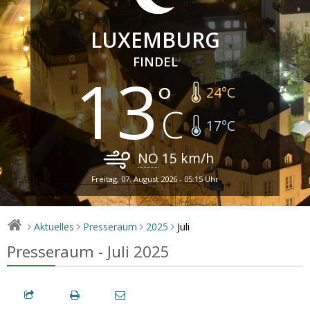
LUXEMBURG
FINDEL
13
24
°C
17
°C
NO
15
km/h
Freitag, 07. August 2026 - 05:15 Uhr
Juli
Aktuelles
Presseraum
2025
>
>
>
>
Presseraum - Juli 2025