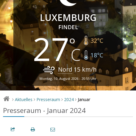
LUXEMBURG
FINDEL
27
32
°C
18
°C
Nord
15
km/h
Montag, 10. August 2026 - 20:55 Uhr
Januar
Aktuelles
Presseraum
2024
>
>
>
>
Presseraum - Januar 2024