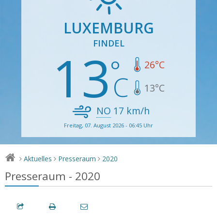
LUXEMBURG
FINDEL
13
26
°C
13
°C
NO
17
km/h
Freitag, 07. August 2026 - 06:45 Uhr
Aktuelles
Presseraum
2020
>
>
>
Presseraum - 2020