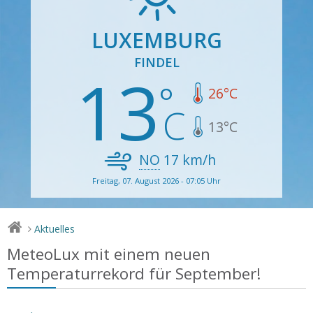
LUXEMBURG
FINDEL
13
26
°C
13
°C
NO
17
km/h
Freitag, 07. August 2026 - 07:05 Uhr
Aktuelles
>
MeteoLux mit einem neuen
Temperaturrekord für September!