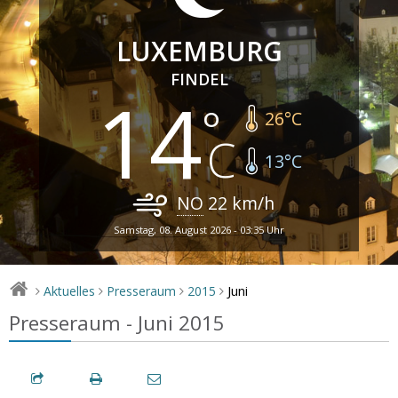
LUXEMBURG
FINDEL
14
26
°C
13
°C
NO
22
km/h
Samstag, 08. August 2026 - 03:35 Uhr
Juni
Aktuelles
Presseraum
2015
>
>
>
>
Presseraum - Juni 2015