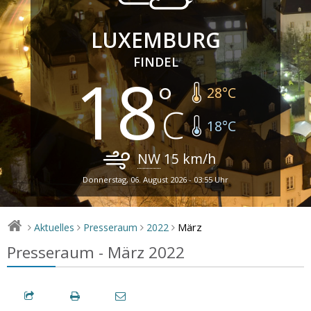
LUXEMBURG
FINDEL
18
28
°C
18
°C
NW
15
km/h
Donnerstag, 06. August 2026 - 03:55 Uhr
März
Aktuelles
Presseraum
2022
>
>
>
>
Presseraum - März 2022